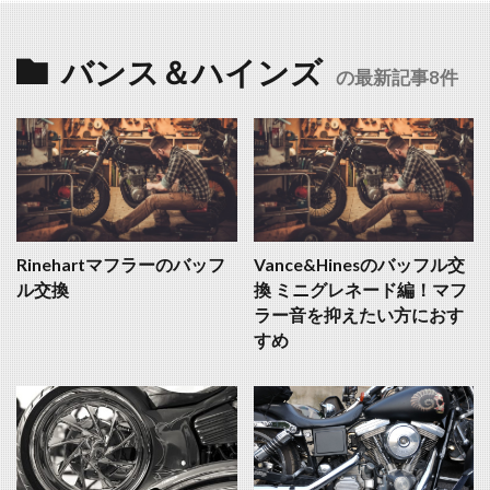
バンス＆ハインズ
の最新記事8件
Rinehartマフラーのバッフ
Vance&Hinesのバッフル交
ル交換
換 ミニグレネード編！マフ
ラー音を抑えたい方におす
すめ