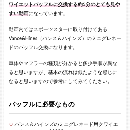
ワイエットバッフルに交換する約5分のとても見や
ル
VS
すい動画
になっています。
ク
ワ
動画内ではスポーツスターに取り付けてある
イ
エ
Vance&Hines（バンス＆ハインズ）のミニグレネー
ッ
ドのバッフル交換になります。
ト
バ
ッ
車体やマフラーの種類が分かると多少手順が異な
フ
ると思いますが、基本の流れは似たような感じに
ル
音
なると思いますので参考にしてみてください。
量
比
較
バッフルに必要なもの
4
さ
い
バンス＆ハインズのミニグレネード用クワイエ
ご