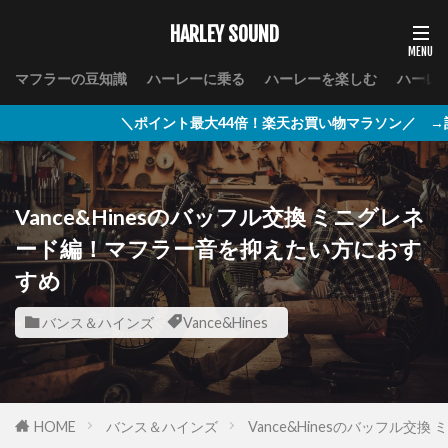
HARLEY SOUND
マフラーの豆知識
ハーレーに乗る
ハーレーを楽しむ
ハーレ
＼ポイント最大44倍！楽天お買い物マラソン／ →詳細はこちら
Vance&Hinesのバッフル交換 ミニグレネ
ード編！マフラー音を抑えたい方におす
すめ
バンス＆ハインズ
Vance&Hines
HOME
バンス＆ハインズ
Vance&Hinesのバッフル