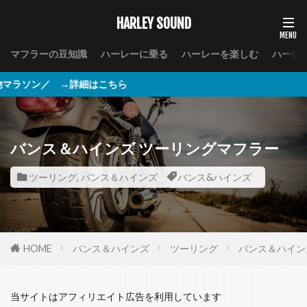
HARLEY SOUND
マフラーの豆知識
ハーレーに乗る
ハーレーを楽しむ
ハーレ
 →詳細はこちら
バンス＆ハインズ ツーリングマフラー
ツーリング
,
バンス＆ハインズ
バンス&ハインズ
HOME
バンス＆ハインズ
ツーリング
バンス＆ハイン
当サイトはアフィリエイト広告を利用しています