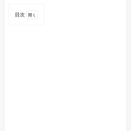
目次
1
バ
ンス＆
ハイン
ズ 4.5イ
ンチ ス
リップ
オンマ
フラー
95年-16
年 クロ
ー
ム/Titan
黒
2
バンス＆
ハインズ 4.5
インチ スリッ
プオンマフラ