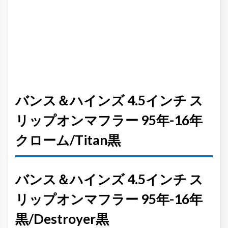
ー 95年-16年
黒/Destroyer
黒
3
バ
ンス＆
ハイン
ズ ヘッ
ダーパ
バンス＆ハインズ 4.5インチ ス
イプ
Dresser
リップオンマフラー 95年-16年
Duals
09年-16
クローム/Titan黒
年 クロ
ーム
4
バンス＆ハインズ 4.5インチ ス
バン
ス＆
リップオンマフラー 95年-16年
ハイ
黒/Destroyer黒
ンズ
フル