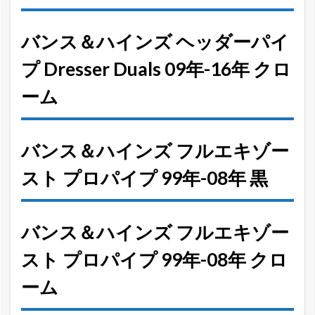
エキ
ゾー
バンス＆ハインズ ヘッダーパイ
スト
プロ
プ Dresser Duals 09年-16年 クロ
パイ
プ 99
ーム
年-08
年 黒
5
バンス＆ハインズ フルエキゾー
バン
ス＆
スト プロパイプ 99年-08年 黒
ハイ
ンズ
フル
バンス＆ハインズ フルエキゾー
エキ
ゾー
スト プロパイプ 99年-08年 クロ
スト
プロ
ーム
パイ
プ 99