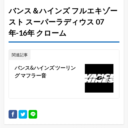
年-08
年 ク
バンス＆ハインズ フルエキゾー
ロー
スト スーパーラディウス 07
ム
6
年-16年 クローム
バン
ス＆
ハイ
関連記事
ンズ
フル
バンス&ハインズ ツーリン
エキ
ゾー
グ マフラー音
スト
スー
パー
ラデ
ィウ
ス 07
年-16
年 ク
ロー