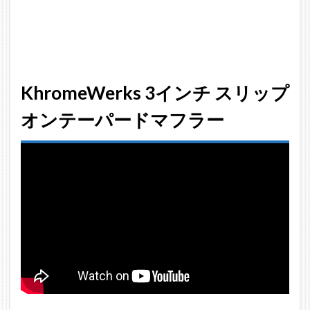
Plusスリップ
オンマフラー
5
ク
ロ
ー
KhromeWerks 3インチ スリップ
ム
オンテーパードマフラー
ワ
ー
ク
ス
ク
ワ
イ
エ
ッ
ト
バ
ッ
フ
ル