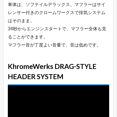
マ
車体は、ソフテイルデラックス。マフラーはサイ
フ
レンサー付きのクロームワークスで排気システム
ラ
ー
はそのまま。
音
34秒からエンジンスタートで、マフラー全体も見
6
ることができます。
Khrome
マフラー音が丁度よい音量で、音は低めです。
werks
2.5イン
チ スリ
ップオ
KhromeWerks DRAG-STYLE
ンマフ
ラー
HEADER SYSTEM
7
KhromeWerks
3インチHP-
Plus スリップ
オンマフラー
と純正マフラ