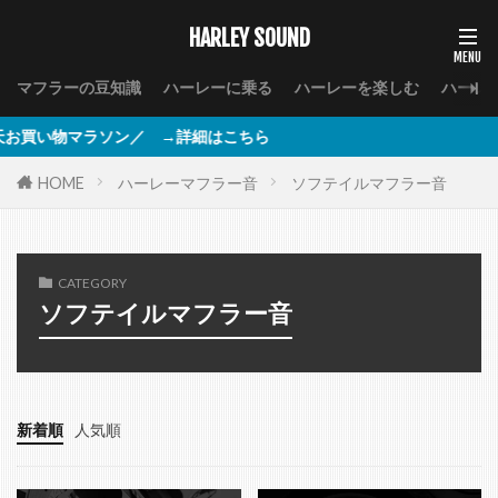
HARLEY SOUND
マフラーの豆知識
ハーレーに乗る
ハーレーを楽しむ
ハーレ
マラソン／ →詳細はこちら
HOME
ハーレーマフラー音
ソフテイルマフラー音
CATEGORY
ソフテイルマフラー音
新着順
人気順