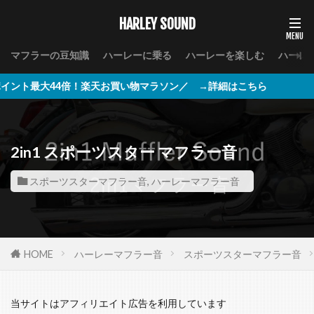
HARLEY SOUND
マフラーの豆知識
ハーレーに乗る
ハーレーを楽しむ
ハーレ
倍！楽天お買い物マラソン／ →詳細はこちら
2in1 スポーツスター マフラー音
スポーツスターマフラー音
,
ハーレーマフラー音
HOME
ハーレーマフラー音
スポーツスターマフラー音
当サイトはアフィリエイト広告を利用しています