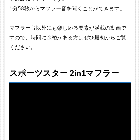
フ
1分58秒からマフラー音を聞くことができます。
ル
エ
キ
マフラー音以外にも楽しめる要素が満載の動画で
ゾ
ー
すので、時間に余裕がある方はぜひ最初からご覧
ス
ください。
ト
メ
ガ
ホ
スポーツスター 2in1マフラー
ン
エ
ン
ド
4
ス
ポ
ー
ツ
ス