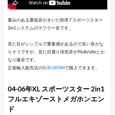
タ
ー
ト
重みのある重低音がきいたBUB 7 スポーツスター
ラ
ン
2in1システムのマフラー音です。
プ
マ
フ
見た目がシンプルで重量感があるので良い音がな
ラ
りそうですが、見た目通り排気音が96db/idleとか
ー
なり爆音です。
2in1
ク
正規輸入販売店の
BUB JAPAN
で購入できます。
ロ
ー
ム
ワ
04-06年XL スポーツスター 2in1
ー
フルエキゾーストメガホンエン
ク
ス2
ド
イ
ン