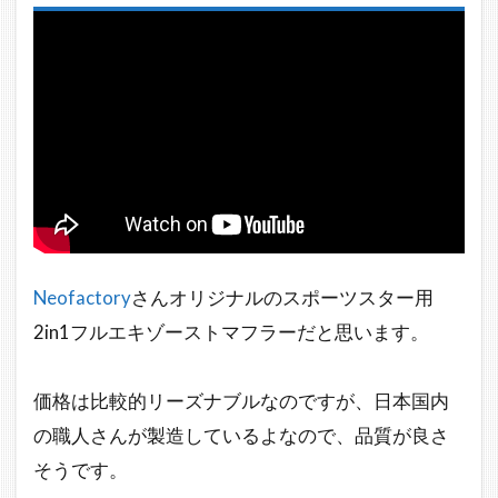
チ
バ
ッ
フ
ル
装
着
5
スポ
ーツスタ
ー
BLACK
CHROME
Neofactory
さんオリジナルのスポーツスター用
ストレー
2in1フルエキゾーストマフラーだと思います。
トコレク
ター 2in1
マフラー
価格は比較的リーズナブルなのですが、日本国内
の職人さんが製造しているよなので、品質が良さ
そうです。