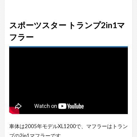
タ
ー
2in1
スポーツスター トランプ2in1マ
マ
フ
フラー
ラ
ー
3
04-
06
年
XL
ス
ポ
ー
ツ
ス
タ
車体は2005年モデルXL1200で、マフラーはトラン
ー
2in1
プの2in1マフラーです。