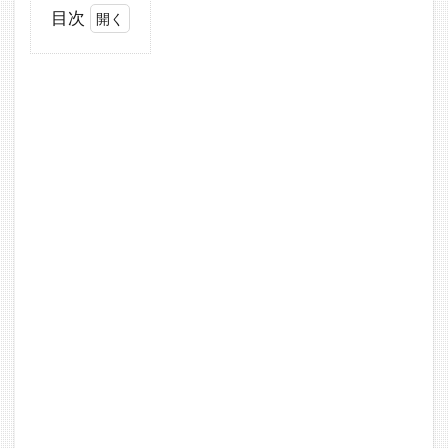
目次
1
KhromeWerks
4.5インチHP-
Plusスリップ
オンマフラー
2
4.5
イ
ン
チ
ス
リ
ッ
プ
オ
ン
マ
フ
ラ