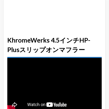
ー
音
比
較
3
KhromeWerks
KhromeWerks 4.5インチHP-
2-into-2マフ
ラー
Plusスリップオンマフラー
4
KhromeWerks
4.5インチハイ
パフォーマン
ススリップオ
ンマフラー