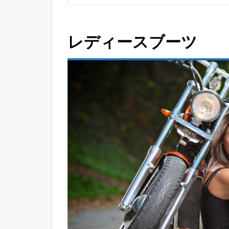
ダビ
ッド
ソン
レディースブーツ
レデ
ィー
ス ブ
ーツ
＆レ
イン
ブー
ツ
3
キ
ッ
ズ
ブ
ー