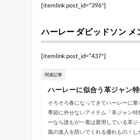
[itemlink post_id=”396″]
WING
フラ
ミン
ハーレー ダビッドソン メンズ 
ゴ レ
イン
ブー
ツ
[itemlink post_id=”437″]
2.3
関連記事
AVIREX
HORNET
ハーレーに似合う革ジャン特
ショート
エンジニ
そろそろ春になってきてハーレーに乗
アブーツ
季節に外せないアイテム「革ジャン特
2.4
ーなら誰もが一着は愛用している革ジ
ハー
風の進入を防いでくれる優れもの！しか
レー