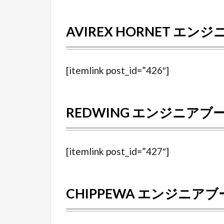
デ
ィ
AVIREX HORNET エン
ー
ス
ブ
ー
[itemlink post_id=”426″]
ツ
2.1
REDWING エンジニアブ
DEGNER
オリジ
ナルサ
[itemlink post_id=”427″]
イドゴ
ア レデ
ィース
ブーツ
CHIPPEWA エンジニアブ
2.2
WILD