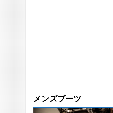
メ
ン
ズ
ブ
ー
ツ
1.1
AVIREX
HORNET
エンジニ
アブーツ
1.2
REDWING
エンジニ
メンズブーツ
アブーツ
1.3