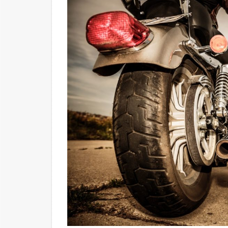
CHIPPEWA
エンジニア
ブーツ
1.4
ハー
レー
ダビ
ッド
ソン
メン
ズ ブ
ーツ
Vista
Ridge
2
レ