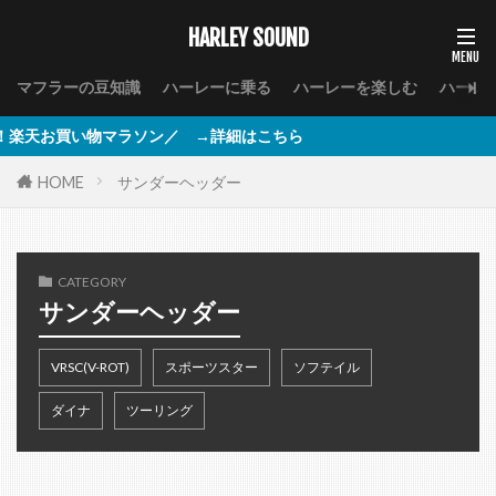
HARLEY SOUND
マフラーの豆知識
ハーレーに乗る
ハーレーを楽しむ
ハーレ
い物マラソン／ →詳細はこちら
HOME
サンダーヘッダー
CATEGORY
サンダーヘッダー
VRSC(V-ROT)
スポーツスター
ソフテイル
ダイナ
ツーリング